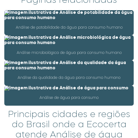
Páginas relacionadas
Análise de água parâmetros
Análise de água de piscina
Análise de água de poço
Análise de potabilidade da água para consumo humano
Análise de água de poço artesiano
Análise de água potabilidade
Análise microbiológica de água para consumo humano
Análise de água potável
Análise de água preço
Análise da qualidade da água para consumo humano
Análise de água purificada
Análise de água residual industrial
Análise de água para consumo
Análise de água de rios
Análise de água subterrânea
Principais cidades e regiões
do Brasil onde a Ecocerta
Análise de água superficial
atende Análise de água
Análise de água de torre de resfriamento