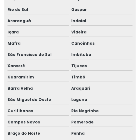
Rio do Sul
Gaspar
Análise da qualidade da água para consumo humano
Análise da qualidade do ar em ambientes climatizados
Araranguá
Indaial
Análise da qualidade do ar interior
Içara
Videira
Análise de dbo em efluentes
Mafra
Canoinhas
Análise de dqo em efluente
São Francisco do Sul
Imbituba
Análise de ecotoxidade
Xanxerê
Tijucas
Análise de efluente bruto
Guaramirim
Timbó
Análise de efluente sanitário
Barra Velha
Araquari
Análise de efluente tratado
São Miguel do Oeste
Laguna
Análise de efluentes
Curitibanos
Rio Negrinho
Análise de efluentes industriais
Campos Novos
Pomerode
Análise de efluentes líquidos
Braço do Norte
Penha