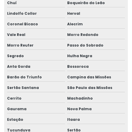
Chuí
Boqueirão do Leão
Lindolfo Collor
Herval
Coronel Bicaco
Alecrim
Vale Real
Morro Redondo
Morro Reuter
Passo do Sobrado
Segredo
Hulha Negra
Anta Gorda
Bossoroca
Barão do Triunfo
Campina das Missões
Sertão Santana
São Paulo das Missões
Cerrito
Machadinho
Gaurama
Nova Palma
Estação
Itaara
Tucunduva
Sertão