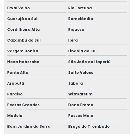
Análise química laboratório
Erval Velho
Rio Fortuna
Análise química de metais
Guarujá do Sul
Romelândia
Análise química ocupacional
Cordilheira Alta
Riqueza
Análise química qualitativa e quantitativa
Caxambu do Sul
Ipira
Análise química quantitativa
Vargem Bonita
Lindóia do Sul
Análise de rações
Nova Itaberaba
São João do Itaperiú
Análise de rações para animais
Ponte Alta
Salto Veloso
Análise de resíduos
Arabutã
Jaborá
Análise de resíduos sólidos
Paraíso
Witmarsum
Análise de risco ocupacional
Pedras Grandes
Dona Emma
Análise sensorial de bebidas
Modelo
Passos Maia
Análise sensorial química
Bom Jardim da Serra
Braço do Trombudo
Análise simples de água para potabilidade