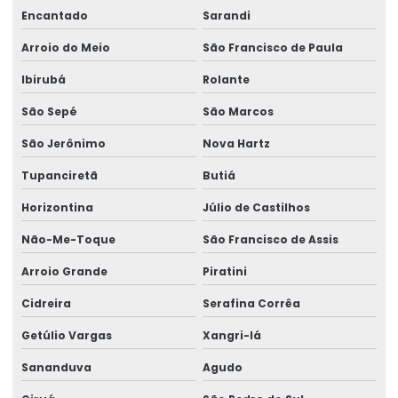
Encantado
Sarandi
Teste de qualidade em laboratório acreditado
Arroio do Meio
São Francisco de Paula
Teste de superfície com swab
Ibirubá
Rolante
Varredura de compostos orgânicos voláteis
São Sepé
São Marcos
Varredura de vocs
São Jerônimo
Nova Hartz
Tupanciretã
Butiá
Horizontina
Júlio de Castilhos
Não-Me-Toque
São Francisco de Assis
Arroio Grande
Piratini
Cidreira
Serafina Corrêa
Getúlio Vargas
Xangri-lá
Sananduva
Agudo