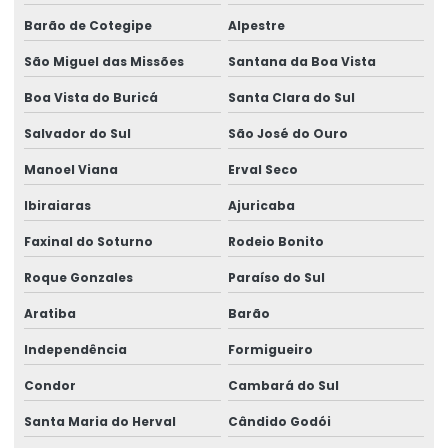
Barão de Cotegipe
Alpestre
São Miguel das Missões
Santana da Boa Vista
Boa Vista do Buricá
Santa Clara do Sul
Salvador do Sul
São José do Ouro
Manoel Viana
Erval Seco
Ibiraiaras
Ajuricaba
Faxinal do Soturno
Rodeio Bonito
Roque Gonzales
Paraíso do Sul
Aratiba
Barão
Independência
Formigueiro
Condor
Cambará do Sul
Santa Maria do Herval
Cândido Godói