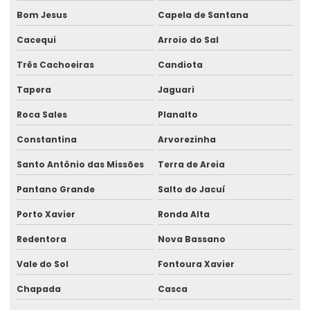
Bom Jesus
Capela de Santana
Cacequi
Arroio do Sal
Três Cachoeiras
Candiota
Tapera
Jaguari
Roca Sales
Planalto
Constantina
Arvorezinha
Santo Antônio das Missões
Terra de Areia
Pantano Grande
Salto do Jacuí
Porto Xavier
Ronda Alta
Redentora
Nova Bassano
Vale do Sol
Fontoura Xavier
Chapada
Casca