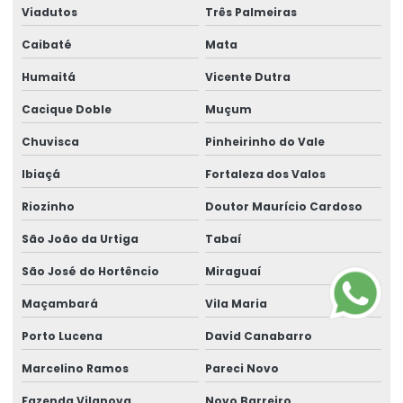
Viadutos
Três Palmeiras
Caibaté
Mata
Humaitá
Vicente Dutra
Cacique Doble
Muçum
Chuvisca
Pinheirinho do Vale
Ibiaçá
Fortaleza dos Valos
Riozinho
Doutor Maurício Cardoso
São João da Urtiga
Tabaí
São José do Hortêncio
Miraguaí
Maçambará
Vila Maria
Porto Lucena
David Canabarro
Marcelino Ramos
Pareci Novo
Fazenda Vilanova
Novo Barreiro