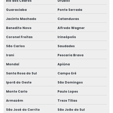
Rio dos Cedros
Urubici
Análise microbiológica do ar
Guaraciaba
Ponte Serrada
Análise microbiológica dos alimentos
Jacinto Machado
Catanduvas
Análise microbiológica com swab
Benedito Novo
Alfredo Wagner
Análise microbiológica de swab de mãos
Coronel Freitas
Irineópolis
Análise de nitrito e nitrato em alimentos
São Carlos
Saudades
Análise de nutrição animal
Irani
Pescaria Brava
Análise nutricional completa
Mondaí
Apiúna
Análise de óleos e graxas em efluentes
Santa Rosa do Sul
Campo Erê
Análise de perfil de ácidos graxos
Iporã do Oeste
São Domingos
Análise de perfil de açúcares
Monte Carlo
Paulo Lopes
Análise de ph da água
Armazém
Treze Tílias
Análise de ph do solo
São José do Cerrito
São João do Sul
Análise em poço de monitoramento