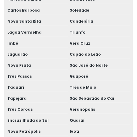
Portaria 888 análise de água
Carlos Barbosa
Soledade
Portaria 888 qualidade da água
Nova Santa Rita
Candelária
Potabilidade 888
Lagoa Vermelha
Triunfo
Potabilidade da água portaria 888
Imbé
Vera Cruz
Potabilidade simples
Jaguarão
Capão do Leão
Regulamentação consema 355
Nova Prata
São José do Norte
Serviço de análise de água
Três Passos
Guaporé
Serviço de análise de efluentes
Taquari
Três de Maio
Serviço de análises laboratoriais
Tapejara
São Sebastião do Caí
Swab para análise microbiológica
Três Coroas
Veranópolis
Teste de microbiologia em superfícies
Encruzilhada do Sul
Quaraí
Teste nutricional para alimentos e bebidas
Nova Petrópolis
Ivoti
Teste de qualidade de alimentos