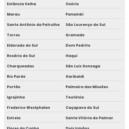
Estância Velha
Osório
Laboratório para ensaios de qualidade
Marau
Panambi
Laboratório especializado em análise de água
Santo Antônio da Patrulha
São Lourenço do Sul
Laboratório especializado em análise potabilidade de água
Torres
Gramado
Laboratório especializado em potabilidade de água
Laboratório iso 17025
Eldorado do Sul
Dom Pedrito
Laboratório de qualidade do ar
Rosário do Sul
Itaqui
Laboratório que faz análise de água
Charqueadas
São Luiz Gonzaga
Laboratório para teste de qualidade da água
Rio Pardo
Garibaldi
Laudo de análise de água
Portão
Palmeira das Missões
Outorga de poço
Igrejinha
Teutônia
Outorga poço artesiano
Frederico Westphalen
Caçapava do Sul
Portaria 888
Estrela
Santa Vitória do Palmar
Portaria 888 água
Flores da Cunha
Dois Irmãos