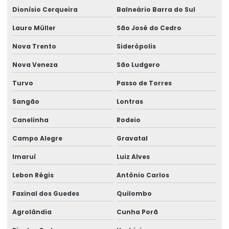
Análise laboratorial
Dionísio Cerqueira
Balneário Barra do Sul
Análise laboratorial água
Lauro Müller
São José do Cedro
Análise laboratorial certificada
Nova Trento
Siderópolis
Análise de leite
Nova Veneza
São Ludgero
Análise de material particulado
Turvo
Passo de Torres
Análise de metais pesados em solo
Sangão
Lontras
Análise microbiológica de água
Canelinha
Rodeio
Análise microbiológica de água para consumo humano
Campo Alegre
Gravatal
Análise microbiológica de água mineral
Imaruí
Luiz Alves
Análise microbiológica de água potável
Lebon Régis
Antônio Carlos
Análise microbiológica de alimentos
Faxinal dos Guedes
Quilombo
Análise microbiológica de ar ambiente
Agrolândia
Cunha Porã
Análise microbiológica de carne