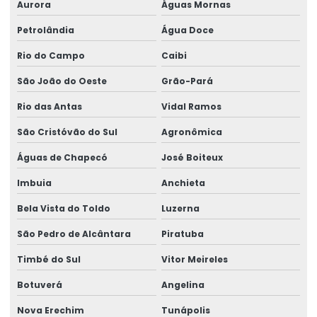
Análise quantitativa e qualitativa de alimentos
Aurora
Águas Mornas
Análise química
Petrolândia
Água Doce
Análise química de alimentos
Rio do Campo
Caibi
Análise química ambiental
São João do Oeste
Grão-Pará
Análise química bromatológica
Rio das Antas
Vidal Ramos
Análise química completa
São Cristóvão do Sul
Agronômica
Análise química da água
Águas de Chapecó
José Boiteux
Análise química do solo
Imbuia
Anchieta
Análise química dos alimentos
Bela Vista do Toldo
Luzerna
Análise química e física
São Pedro de Alcântara
Piratuba
Análise química e física do solo
Timbé do Sul
Vitor Meireles
Análise química imediata
Botuverá
Angelina
Análise química inorgânica
Nova Erechim
Tunápolis