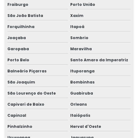
Análise de erva mate
Fraiburgo
Porto União
Análise de esgoto
São João Batista
Xaxim
Análise em eta
Forquilhinha
Itapoá
Análise em ete
Joaçaba
Sombrio
Análise de farelo de soja
Garopaba
Maravilha
Análise de farelo de trigo
Porto Belo
Santo Amaro da Imperatriz
Análise de farinha
Balneário Piçarras
Ituporanga
Análise física do solo
São Joaquim
Bombinhas
Análise física dos alimentos
São Lourenço do Oeste
Guabiruba
Análise física química
Capivari de Baixo
Orleans
Análise física e química do solo
Capinzal
Itaiópolis
Análise físico química
Pinhalzinho
Herval d'Oeste
Análise físico química de água
Urussanga
Jaguaruna