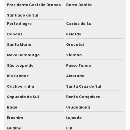
Empresa que faz análise de solo
Presidente Castello Branco
Barra Bonita
Empresas de análise de qualidade do ar
Santiago do Sul
Empresas que fazem análise de água
Porto Alegre
Caxias do Sul
Ensaio de análise química
Canoas
Pelotas
Laboratório de análise
Santa Maria
Gravataí
Laboratório de análise de água
Novo Hamburgo
Viamão
Laboratório de análise de água e efluentes
São Leopoldo
Passo Fundo
Laboratório de análise de água potável
Rio Grande
Alvorada
Laboratório de análise de alimento
Cachoeirinha
Santa Cruz do Sul
Laboratório análise ambiental
Sapucaia do Sul
Bento Gonçalves
Laboratório para análise de amostras
Bagé
Uruguaiana
Laboratório de análise de carne
Erechim
Lajeado
Laboratório para análise de contaminação do solo
Guaíba
Ijuí