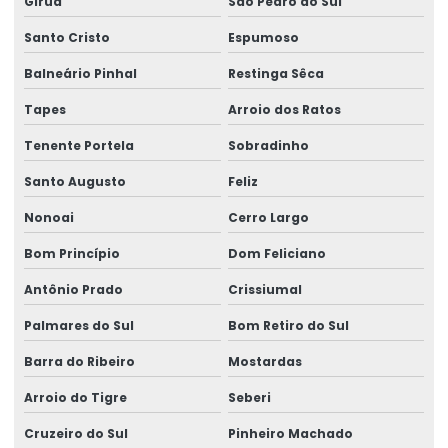
Giruá
São Pedro do Sul
Santo Cristo
Espumoso
Balneário Pinhal
Restinga Sêca
Tapes
Arroio dos Ratos
Tenente Portela
Sobradinho
Santo Augusto
Feliz
Nonoai
Cerro Largo
Bom Princípio
Dom Feliciano
Antônio Prado
Crissiumal
Palmares do Sul
Bom Retiro do Sul
Barra do Ribeiro
Mostardas
Arroio do Tigre
Seberi
Cruzeiro do Sul
Pinheiro Machado