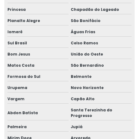
Análise swab
Princesa
Chapadão do Lageado
Análise de tabela nutricional
Planalto Alegre
São Bonifácio
Análise de vibração ocupacional
Iomerê
Águas Frias
Análises ambientais e potabilidade
Sul Brasil
Celso Ramos
Análises de compostos orgânicos voláteis
Bom Jesus
União do Oeste
Análises físico químicas de efluentes
Matos Costa
São Bernardino
Análises físico químicas e microbiológicas
Formosa do Sul
Belmonte
Análises microbiológicas de efluentes
Urupema
Novo Horizonte
Avaliação conama 420
Vargem
Capão Alto
Avaliação da qualidade do ar em ambientes climatizados
Santa Terezinha do
Abdon Batista
Progresso
Avaliação de parâmetros do solo
Palmeira
Jupiá
Baixa vazão
Controle microbiológico de ambientes
Mirim Doce
Arvoredo