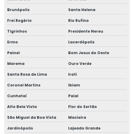
Controle de qualidade da água e efluentes
Brunópolis
Santa Helena
Empresa de análise de água
Frei Rogério
Rio Rufino
Empresa análise de efluentes
Tigrinhos
Presidente Nereu
Empresa de análise de farinha
Ermo
Lacerdópolis
Empresa de análise granulométrica do solo
Painel
Bom Jesus do Oeste
Empresa de análise de qualidade de água potável
Marema
Ouro Verde
Empresa de análise química
Santa Rosa de Lima
Irati
Empresa de análise de rações para animais
Coronel Martins
Ibiam
Empresa de análise de solo
Cunhataí
Paial
Empresa de análise de solo e sedimento
Alto Bela Vista
Flor do Sertão
Empresa especializada em análise de água
São Miguel da Boa Vista
Macieira
Empresa que faz análise de água
Jardinópolis
Lajeado Grande