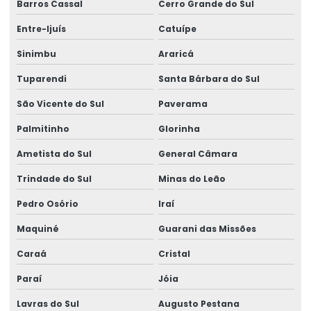
Barros Cassal
Cerro Grande do Sul
Entre-Ijuís
Catuípe
Sinimbu
Araricá
Tuparendi
Santa Bárbara do Sul
São Vicente do Sul
Paverama
Palmitinho
Glorinha
Ametista do Sul
General Câmara
Trindade do Sul
Minas do Leão
Pedro Osório
Iraí
Maquiné
Guarani das Missões
Caraá
Cristal
Paraí
Jóia
Lavras do Sul
Augusto Pestana