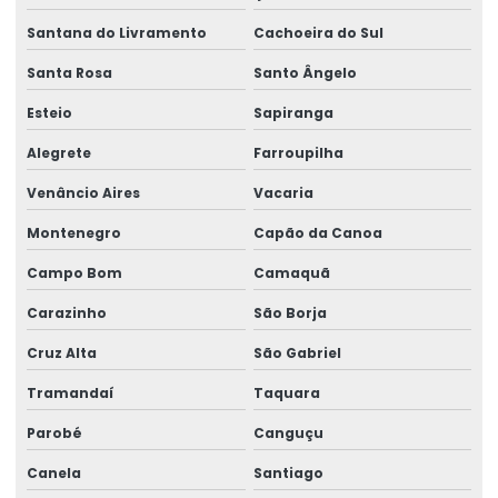
Laboratório análise leite
Santana do Livramento
Cachoeira do Sul
Laboratório para análise microbiológica
Santa Rosa
Santo Ângelo
Laboratório análise qualidade
Esteio
Sapiranga
Laboratório de análise química
Alegrete
Farroupilha
Laboratório de análise de resíduos
Venâncio Aires
Vacaria
Laboratório de análise de resíduos sólidos
Montenegro
Capão da Canoa
Laboratório análise resultado
Campo Bom
Camaquã
Laboratório para análise de solo
Carazinho
São Borja
Laboratório de análises acreditado
Cruz Alta
São Gabriel
Laboratório de análises químicas higiene ocupacional
Tramandaí
Taquara
Laboratório com certificação reconhecida
Parobé
Canguçu
Laboratório certificado pelo inmetro
Canela
Santiago
Laboratório para coleta de swab