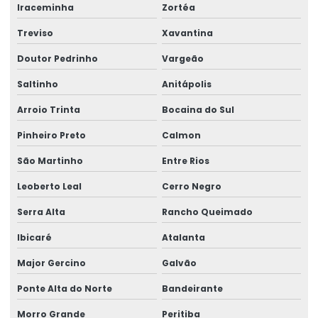
Iraceminha
Zortéa
Análise e síntese química
Treviso
Xavantina
Análise de solo amostragem
Doutor Pedrinho
Vargeão
Análise de solo completa
Saltinho
Anitápolis
Análise de solo contaminado
Arroio Trinta
Bocaina do Sul
Análise de solo fertilizante
Pinheiro Preto
Calmon
Análise de solo física
São Martinho
Entre Rios
Análise de solo fósforo
Análise de solo laboratório
Leoberto Leal
Cerro Negro
Análise de solo macro e micronutrientes
Serra Alta
Rancho Queimado
Análise de solo passivo ambiental
Ibicaré
Atalanta
Análise de solo preço
Major Gercino
Galvão
Análise de solo e sedimento
Ponte Alta do Norte
Bandeirante
Análise de solo valor
Morro Grande
Peritiba