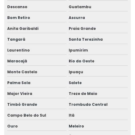
Descanso
Guatambu
Análise de poeiras respiráveis
Bom Retiro
Ascurra
Análise de poeiras respiráveis com sílica
Anita Garibaldi
Praia Grande
Análise de poeiras totais
Tangará
Santa Terezinha
Análise portaria 888
Laurentino
Ipumirim
Análise potabilidade de água
Maracajá
Rio do Oeste
Análise de potabilidade de água conforme portaria 888
Monte Castelo
Ipuaçu
Análise de potabilidade de água segundo portaria 888
Palma Sola
Salete
Análise de potabilidade da água
Major Vieira
Treze de Maio
Análise de potabilidade da água para consumo humano
Análise de potabilidade da água preço
Timbó Grande
Trombudo Central
Análise de qualidade do ar interior
Campo Belo do Sul
Itá
Análise qualitativa química
Ouro
Meleiro