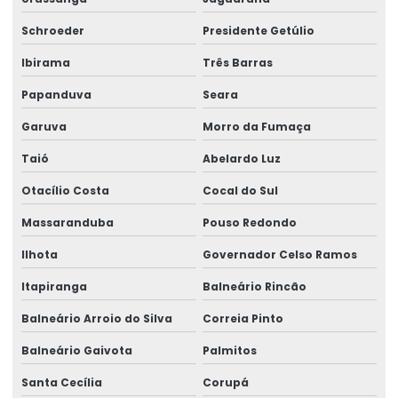
Análise físico química de alimentos
Schroeder
Presidente Getúlio
Análise físico química de carne
Ibirama
Três Barras
Análise físico química da água
Papanduva
Seara
Análise físico química do iogurte
Garuva
Morro da Fumaça
Análise físico química do leite
Taió
Abelardo Luz
Análise físico química e microbiológica de água
Otacílio Costa
Cocal do Sul
Análise físico química de solo
Massaranduba
Pouso Redondo
Análise de fósforo no solo
Ilhota
Governador Celso Ramos
Análise granulométrica
Itapiranga
Balneário Rincão
Análise granulométrica do solo
Balneário Arroio do Silva
Correia Pinto
Análise de higiene com swab
Balneário Gaivota
Palmitos
Análise imediata química
Análise de impactos ambientais
Santa Cecília
Corupá