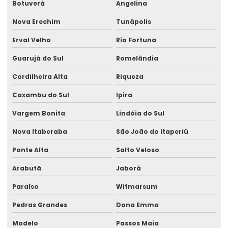
Botuverá
Angelina
Análise química imediata
Nova Erechim
Tunápolis
Análise química inorgânica
Erval Velho
Rio Fortuna
Análise química laboratório
Análise química de metais
Guarujá do Sul
Romelândia
Análise química ocupacional
Cordilheira Alta
Riqueza
Análise química qualitativa e quantitativa
Caxambu do Sul
Ipira
Análise química quantitativa
Vargem Bonita
Lindóia do Sul
Análise de rações
Nova Itaberaba
São João do Itaperiú
Análise de rações para animais
Ponte Alta
Salto Veloso
Análise de resíduos
Arabutã
Jaborá
Análise de resíduos sólidos
Paraíso
Witmarsum
Análise de risco ocupacional
Pedras Grandes
Dona Emma
Análise sensorial de bebidas
Modelo
Passos Maia