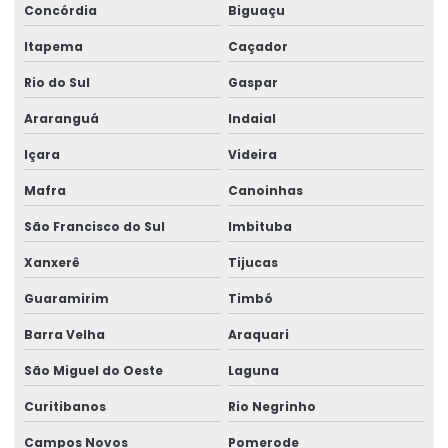
Concórdia
Biguaçu
Análise da água em etas
Itapema
Caçador
Análise da caixa separadora de água e óleo
Rio do Sul
Gaspar
Análise da qualidade da água para consumo humano
Araranguá
Indaial
Análise da qualidade do ar em ambientes climatizados
Içara
Videira
Análise da qualidade do ar interior
Mafra
Canoinhas
Análise de dbo em efluentes
São Francisco do Sul
Imbituba
Análise de dqo em efluente
Xanxerê
Tijucas
Análise de ecotoxidade
Guaramirim
Timbó
Análise de efluente bruto
Barra Velha
Araquari
Análise de efluente sanitário
São Miguel do Oeste
Laguna
Análise de efluente tratado
Curitibanos
Rio Negrinho
Análise de efluentes
Campos Novos
Pomerode
Análise de efluentes industriais