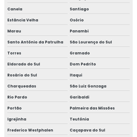
Laboratório certificado pelo inmetro
Canela
Santiago
Laboratório para coleta de swab
Estância Velha
Osório
Laboratório para ensaios de qualidade
Marau
Panambi
Laboratório especializado em análise de água
Santo Antônio da Patrulha
São Lourenço do Sul
Laboratório especializado em análise potabilidade de água
Torres
Gramado
Laboratório especializado em potabilidade de água
Eldorado do Sul
Dom Pedrito
Laboratório iso 17025
Rosário do Sul
Itaqui
Laboratório de qualidade do ar
Charqueadas
São Luiz Gonzaga
Laboratório que faz análise de água
Rio Pardo
Garibaldi
Laboratório para teste de qualidade da água
Portão
Palmeira das Missões
Laudo de análise de água
Igrejinha
Teutônia
Outorga de poço
Frederico Westphalen
Caçapava do Sul
Outorga poço artesiano