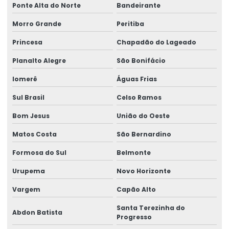
Ponte Alta do Norte
Bandeirante
Análise de solo e sedimento
Morro Grande
Peritiba
Análise de solo valor
Princesa
Chapadão do Lageado
Análise swab
Planalto Alegre
São Bonifácio
Análise de tabela nutricional
Iomerê
Águas Frias
Análise de vibração ocupacional
Sul Brasil
Celso Ramos
Análises ambientais e potabilidade
Bom Jesus
União do Oeste
Análises de compostos orgânicos voláteis
Matos Costa
São Bernardino
Análises físico químicas de efluentes
Formosa do Sul
Belmonte
Análises físico químicas e microbiológicas
Urupema
Novo Horizonte
Análises microbiológicas de efluentes
Vargem
Capão Alto
Avaliação conama 420
Santa Terezinha do
Avaliação da qualidade do ar em ambientes climatizados
Abdon Batista
Progresso
Avaliação de parâmetros do solo