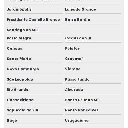
Jardinópolis
Lajeado Grande
Empresa que faz análise de água
Presidente Castello Branco
Barra Bonita
Empresa que faz análise de solo
Santiago do Sul
Empresas de análise de qualidade do ar
Porto Alegre
Caxias do Sul
Empresas que fazem análise de água
Canoas
Pelotas
Ensaio de análise química
Santa Maria
Gravataí
Laboratório de análise
Novo Hamburgo
Viamão
Laboratório de análise de água
São Leopoldo
Passo Fundo
Laboratório de análise de água e efluentes
Rio Grande
Alvorada
Laboratório de análise de água potável
Cachoeirinha
Santa Cruz do Sul
Laboratório de análise de alimento
Sapucaia do Sul
Bento Gonçalves
Laboratório análise ambiental
Bagé
Uruguaiana
Laboratório para análise de amostras