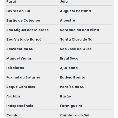
Paraí
Jóia
Lavras do Sul
Augusto Pestana
Barão de Cotegipe
Alpestre
São Miguel das Missões
Santana da Boa Vista
Boa Vista do Buricá
Santa Clara do Sul
Salvador do Sul
São José do Ouro
Manoel Viana
Erval Seco
Ibiraiaras
Ajuricaba
Faxinal do Soturno
Rodeio Bonito
Roque Gonzales
Paraíso do Sul
Aratiba
Barão
Independência
Formigueiro
Condor
Cambará do Sul