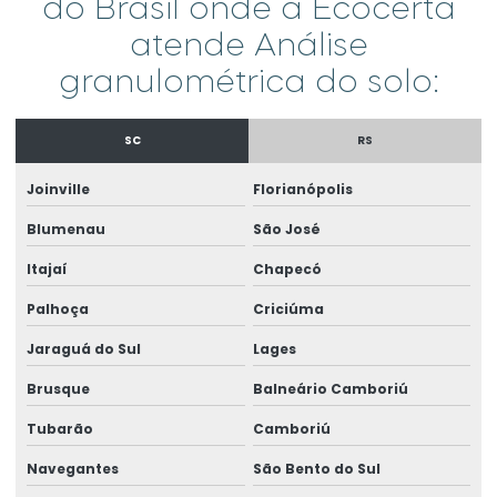
do Brasil onde a Ecocerta
Análise de água superficial
atende Análise
Análise de água de torre de resfriamento
granulométrica do solo:
Análise de águas residuárias
SC
RS
Análise de alimentos laboratório
Análise ambiental
Joinville
Florianópolis
Análise bacteriológica da água
Blumenau
São José
Análise de bebidas
Itajaí
Chapecó
Análise de caixa separadora
Palhoça
Criciúma
Análise de carbono no solo
Jaraguá do Sul
Lages
Análise de carne bovina
Brusque
Balneário Camboriú
Análise conama 357
Tubarão
Camboriú
Análise de contaminantes em água
Navegantes
São Bento do Sul
Análise csao