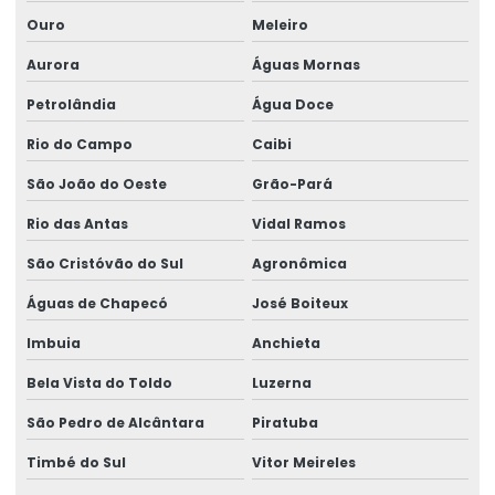
Ouro
Meleiro
Análise qualitativa química
Aurora
Águas Mornas
Análise quantitativa e qualitativa de alimentos
Petrolândia
Água Doce
Análise química
Rio do Campo
Caibi
Análise química de alimentos
São João do Oeste
Grão-Pará
Análise química ambiental
Rio das Antas
Vidal Ramos
Análise química bromatológica
São Cristóvão do Sul
Agronômica
Análise química completa
Águas de Chapecó
José Boiteux
Análise química da água
Imbuia
Anchieta
Análise química do solo
Bela Vista do Toldo
Luzerna
Análise química dos alimentos
São Pedro de Alcântara
Piratuba
Análise química e física
Timbé do Sul
Vitor Meireles
Análise química e física do solo