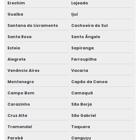
Laboratório de análise de carne
Erechim
Lajeado
Laboratório para análise de contaminação do solo
Guaíba
Ijuí
Laboratório análise leite
Santana do Livramento
Cachoeira do Sul
Laboratório para análise microbiológica
Santa Rosa
Santo Ângelo
Laboratório análise qualidade
Esteio
Sapiranga
Laboratório de análise química
Alegrete
Farroupilha
Laboratório de análise de resíduos
Venâncio Aires
Vacaria
Laboratório de análise de resíduos sólidos
Montenegro
Capão da Canoa
Laboratório análise resultado
Campo Bom
Camaquã
Laboratório para análise de solo
Carazinho
São Borja
Laboratório de análises acreditado
Cruz Alta
São Gabriel
Laboratório de análises químicas higiene ocupacional
Tramandaí
Taquara
Laboratório com certificação reconhecida
Parobé
Canguçu