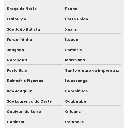
Braço do Norte
Penha
Análise de efluentes líquidos
Fraiburgo
Porto União
Análise de erva mate
São João Batista
Xaxim
Análise de esgoto
Forquilhinha
Itapoá
Análise em eta
Joaçaba
Sombrio
Análise em ete
Garopaba
Maravilha
Análise de farelo de soja
Porto Belo
Santo Amaro da Imperatriz
Análise de farelo de trigo
Análise de farinha
Balneário Piçarras
Ituporanga
Análise física do solo
São Joaquim
Bombinhas
Análise física dos alimentos
São Lourenço do Oeste
Guabiruba
Análise física química
Capivari de Baixo
Orleans
Análise física e química do solo
Capinzal
Itaiópolis