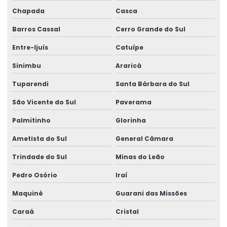
Chapada
Casca
Barros Cassal
Cerro Grande do Sul
Entre-Ijuís
Catuípe
Sinimbu
Araricá
Tuparendi
Santa Bárbara do Sul
São Vicente do Sul
Paverama
Palmitinho
Glorinha
Ametista do Sul
General Câmara
Trindade do Sul
Minas do Leão
Pedro Osório
Iraí
Maquiné
Guarani das Missões
Caraá
Cristal