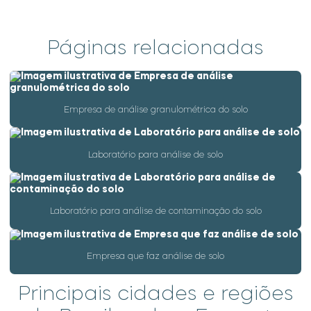
Análise de água industrial
Análise de água microbiológica
Páginas relacionadas
Análise de água parâmetros
Análise de água de piscina
Análise de água de poço
Empresa de análise granulométrica do solo
Análise de água de poço artesiano
Análise de água potabilidade
Laboratório para análise de solo
Análise de água potável
Análise de água preço
Laboratório para análise de contaminação do solo
Análise de água purificada
Análise de água residual industrial
Empresa que faz análise de solo
Análise de água de rios
Principais cidades e regiões
Análise de água subterrânea