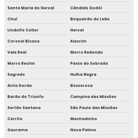
Santa Maria do Herval
Cândido Godói
Chuí
Boqueirão do Leão
Lindolfo Collor
Herval
Coronel Bicaco
Alecrim
Vale Real
Morro Redondo
Morro Reuter
Passo do Sobrado
Segredo
Hulha Negra
Anta Gorda
Bossoroca
Barão do Triunfo
Campina das Missões
Sertão Santana
São Paulo das Missões
Cerrito
Machadinho
Gaurama
Nova Palma