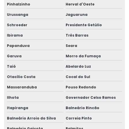
Análise físico química
Pinhalzinho
Herval d'Oeste
Análise físico química de água
Urussanga
Jaguaruna
Análise físico química de alimentos
Schroeder
Presidente Getúlio
Análise físico química de carne
Ibirama
Três Barras
Análise físico química da água
Papanduva
Seara
Análise físico química do iogurte
Garuva
Morro da Fumaça
Análise físico química do leite
Taió
Abelardo Luz
Análise físico química e microbiológica de água
Otacílio Costa
Cocal do Sul
Análise físico química de solo
Massaranduba
Pouso Redondo
Análise de fósforo no solo
Ilhota
Governador Celso Ramos
Análise granulométrica
Itapiranga
Balneário Rincão
Análise granulométrica do solo
Balneário Arroio do Silva
Correia Pinto
Análise de higiene com swab
Balneário Gaivota
Palmitos