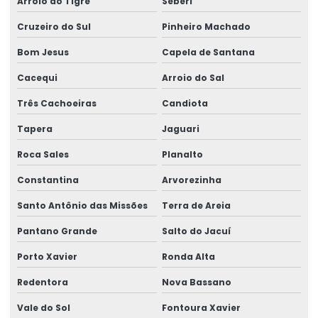
Arroio do Tigre
Seberi
Cruzeiro do Sul
Pinheiro Machado
Bom Jesus
Capela de Santana
Cacequi
Arroio do Sal
Três Cachoeiras
Candiota
Tapera
Jaguari
Roca Sales
Planalto
Constantina
Arvorezinha
Santo Antônio das Missões
Terra de Areia
Pantano Grande
Salto do Jacuí
Porto Xavier
Ronda Alta
Redentora
Nova Bassano
Vale do Sol
Fontoura Xavier