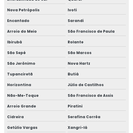
Teste nutricional para alimentos e bebidas
Nova Petrópolis
Ivoti
Teste de qualidade de alimentos
Encantado
Sarandi
Teste de qualidade em laboratório acreditado
Arroio do Meio
São Francisco de Paula
Teste de superfície com swab
Ibirubá
Rolante
Varredura de compostos orgânicos voláteis
São Sepé
São Marcos
Varredura de vocs
São Jerônimo
Nova Hartz
Tupanciretã
Butiá
Horizontina
Júlio de Castilhos
Não-Me-Toque
São Francisco de Assis
Arroio Grande
Piratini
Cidreira
Serafina Corrêa
Getúlio Vargas
Xangri-lá