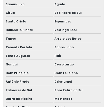
Sananduva
Agudo
Giruá
São Pedro do Sul
Santo Cristo
Espumoso
Balneário Pinhal
Restinga Sêca
Tapes
Arroio dos Ratos
Tenente Portela
Sobradinho
Santo Augusto
Feliz
Nonoai
Cerro Largo
Bom Princípio
Dom Feliciano
Antônio Prado
Crissiumal
Palmares do Sul
Bom Retiro do Sul
Barra do Ribeiro
Mostardas