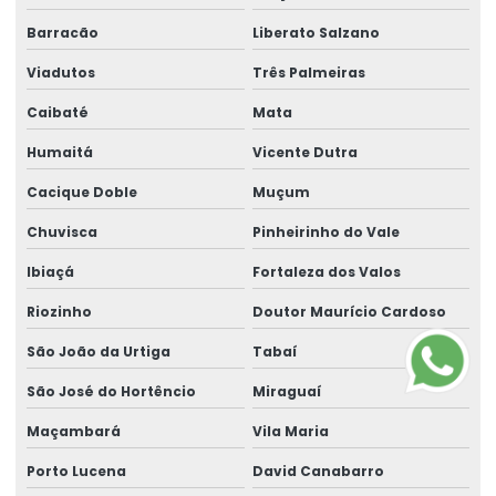
Barracão
Liberato Salzano
Viadutos
Três Palmeiras
Caibaté
Mata
Humaitá
Vicente Dutra
Cacique Doble
Muçum
Chuvisca
Pinheirinho do Vale
Ibiaçá
Fortaleza dos Valos
Riozinho
Doutor Maurício Cardoso
São João da Urtiga
Tabaí
São José do Hortêncio
Miraguaí
Maçambará
Vila Maria
Porto Lucena
David Canabarro