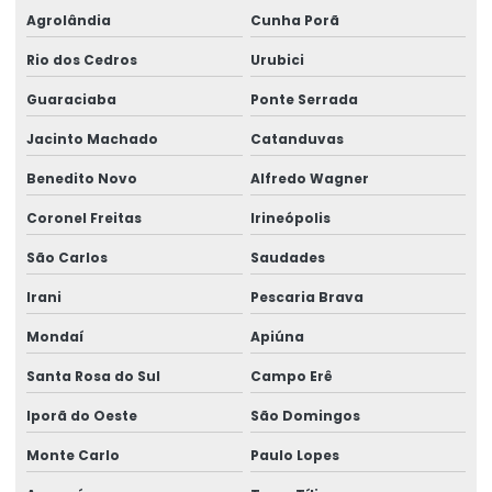
Agrolândia
Cunha Porã
Análise microbiológica de ar ambiente
Rio dos Cedros
Urubici
Análise microbiológica de carne
Guaraciaba
Ponte Serrada
Análise microbiológica do ar
Jacinto Machado
Catanduvas
Análise microbiológica dos alimentos
Benedito Novo
Alfredo Wagner
Análise microbiológica com swab
Análise microbiológica de swab de mãos
Coronel Freitas
Irineópolis
Análise de nitrito e nitrato em alimentos
São Carlos
Saudades
Análise de nutrição animal
Irani
Pescaria Brava
Análise nutricional completa
Mondaí
Apiúna
Análise de óleos e graxas em efluentes
Santa Rosa do Sul
Campo Erê
Análise de perfil de ácidos graxos
Iporã do Oeste
São Domingos
Análise de perfil de açúcares
Monte Carlo
Paulo Lopes
Análise de ph da água