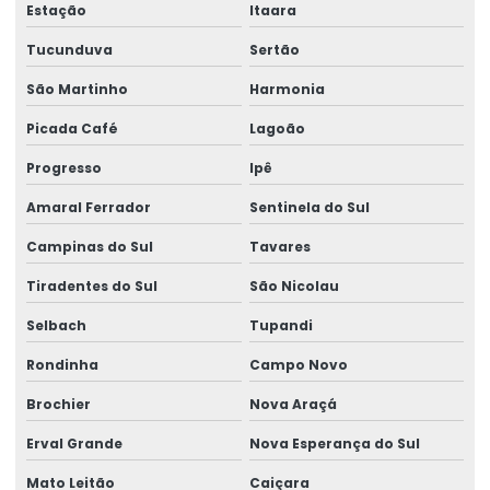
Estação
Itaara
Tucunduva
Sertão
São Martinho
Harmonia
Picada Café
Lagoão
Progresso
Ipê
Amaral Ferrador
Sentinela do Sul
Campinas do Sul
Tavares
Tiradentes do Sul
São Nicolau
Selbach
Tupandi
Rondinha
Campo Novo
Brochier
Nova Araçá
Erval Grande
Nova Esperança do Sul
Mato Leitão
Caiçara