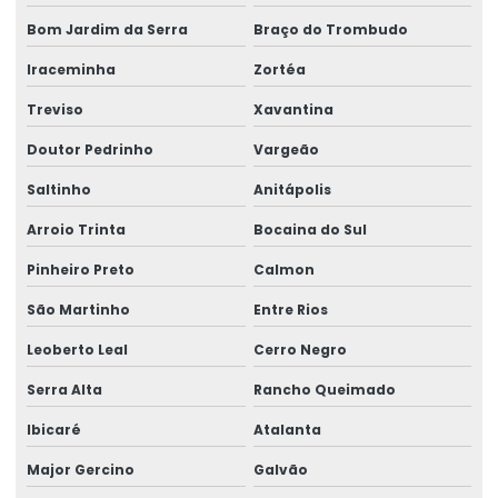
Análise sensorial química
Bom Jardim da Serra
Braço do Trombudo
Análise simples de água para potabilidade
Iraceminha
Zortéa
Análise e síntese química
Treviso
Xavantina
Análise de solo amostragem
Doutor Pedrinho
Vargeão
Análise de solo completa
Saltinho
Anitápolis
Análise de solo contaminado
Arroio Trinta
Bocaina do Sul
Análise de solo fertilizante
Pinheiro Preto
Calmon
Análise de solo física
São Martinho
Entre Rios
Análise de solo fósforo
Leoberto Leal
Cerro Negro
Análise de solo laboratório
Serra Alta
Rancho Queimado
Análise de solo macro e micronutrientes
Ibicaré
Atalanta
Análise de solo passivo ambiental
Major Gercino
Galvão
Análise de solo preço