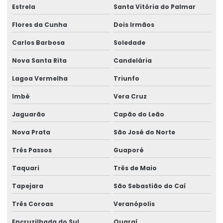
Estrela
Santa Vitória do Palmar
Portaria 888
Flores da Cunha
Dois Irmãos
Portaria 888 água
Carlos Barbosa
Soledade
Portaria 888 análise de água
Nova Santa Rita
Candelária
Portaria 888 qualidade da água
Lagoa Vermelha
Triunfo
Potabilidade 888
Imbé
Vera Cruz
Potabilidade da água portaria 888
Jaguarão
Capão do Leão
Potabilidade simples
Nova Prata
São José do Norte
Regulamentação consema 355
Três Passos
Guaporé
Serviço de análise de água
Taquari
Três de Maio
Serviço de análise de efluentes
Serviço de análises laboratoriais
Tapejara
São Sebastião do Caí
Swab para análise microbiológica
Três Coroas
Veranópolis
Teste de microbiologia em superfícies
Encruzilhada do Sul
Quaraí