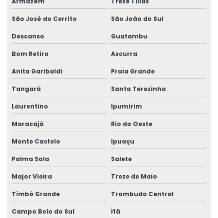
Armazém
Treze Tílias
Análise de ph do solo
São José do Cerrito
São João do Sul
Análise em poço de monitoramento
Descanso
Guatambu
Análise de poeiras respiráveis
Bom Retiro
Ascurra
Análise de poeiras respiráveis com sílica
Anita Garibaldi
Praia Grande
Análise de poeiras totais
Tangará
Santa Terezinha
Análise portaria 888
Laurentino
Ipumirim
Análise potabilidade de água
Maracajá
Rio do Oeste
Análise de potabilidade de água conforme portaria 888
Monte Castelo
Ipuaçu
Análise de potabilidade de água segundo portaria 888
Palma Sola
Salete
Análise de potabilidade da água
Major Vieira
Treze de Maio
Análise de potabilidade da água para consumo humano
Timbó Grande
Trombudo Central
Análise de potabilidade da água preço
Campo Belo do Sul
Itá
Análise de qualidade do ar interior